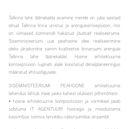
Tallinna lahe läänekalda avamine merele on juba aastaid
olnud Tallinna linna unistus ja arengukontsepsioon, mis
on viimased kümnendil hakanud jõudsalt realiseeruma.
Siseministeeriumi uue peahoone idee realiseerimine
oleks järjekordne samm kvaliteetse linnaruumi arengule
Tallinna lahe läänekaldal. Hoone arhitektuurne
kontseptsioon tugineb alale koostatud detailplaneeringus
määratud ehitusõigusele.
SISEMINISTEERIUMI PEAHOONE arhitektuurne
lahendus lähtub meie jaoks kahest olulisest põhimõttest:
• hoone arhitektuurne kompositsioon ja vormikeel peab
sobituma IT AGENTUURI hoonega ja moodustama
koosmõjus toimiva tervikliku välisruumilise ansambli