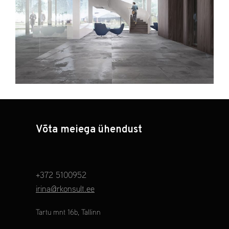
Võta meiega ühendust
+372 5100952
irina@rkonsult.ee
Tartu mnt 16b, Tallinn