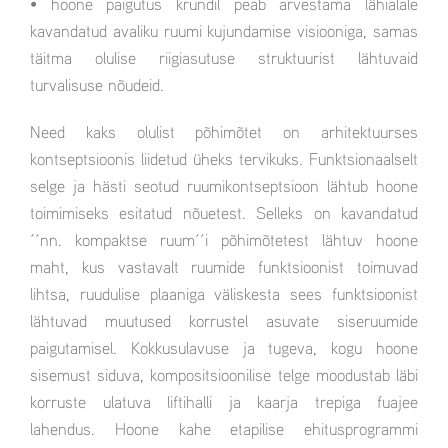
• hoone paigutus krundil peab arvestama lähialale
kavandatud avaliku ruumi kujundamise visiooniga, samas
täitma olulise riigiasutuse struktuurist lähtuvaid
turvalisuse nõudeid.
Need kaks olulist põhimõtet on arhitektuurses
kontseptsioonis liidetud üheks tervikuks. Funktsionaalselt
selge ja hästi seotud ruumikontseptsioon lähtub hoone
toimimiseks esitatud nõuetest. Selleks on kavandatud
´´nn. kompaktse ruum´´i põhimõtetest lähtuv hoone
maht, kus vastavalt ruumide funktsioonist toimuvad
lihtsa, ruudulise plaaniga väliskesta sees funktsioonist
lähtuvad muutused korrustel asuvate siseruumide
paigutamisel. Kokkusulavuse ja tugeva, kogu hoone
sisemust siduva, kompositsioonilise telge moodustab läbi
korruste ulatuva liftihalli ja kaarja trepiga fuajee
lahendus. Hoone kahe etapilise ehitusprogrammi