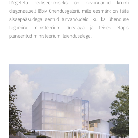
tõrgeteta realiseerimiseks on kavandanud krunti
diagonaalselt läbiv ühendusgalerii, mille eesmärk on täita
sissepääsudega seotud turvanõudeid, kui ka ühenduse
tagamine ministeeriumi õuealaga ja teises etapis
planeeritud ministeeriumi laiendusalaga.