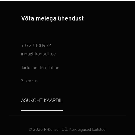
Võta meiega ühendust
+372 5100952
irina@rkonsult.ee
Tartu mnt 16b, Tallinn
3. korrus
ASUKOHT KAARDIL
© 2026 R-Konsult OÜ. Kõik õigused kaitstud.